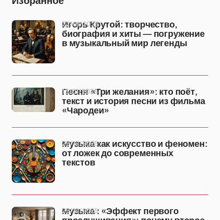
Избранное
22/01/2026
Игорь Крутой: творчество,
биография и хиты — погружение
в музыкальный мир легенды
13/01/2026
Песня «Три желания»: кто поёт,
текст и история песни из фильма
«Чародеи»
25/12/2025
Музыка как искусство и феномен:
от ложек до современных
текстов
25/12/2025
Музыка : «Эффект первого