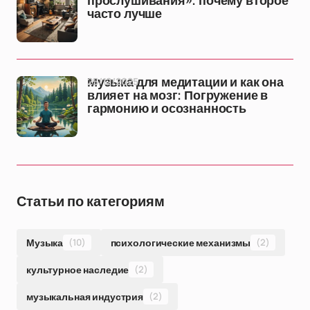
прослушивания»: почему второе
часто лучше
25/12/2025
Музыка для медитации и как она
влияет на мозг: Погружение в
гармонию и осознанность
Статьи по категориям
Музыка
(10)
психологические механизмы
(2)
культурное наследие
(2)
музыкальная индустрия
(2)