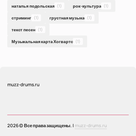
наталья подольская
(1)
рок-культура
(1)
стриминг
(1)
грустная музыка
(1)
текст песен
(1)
Музыкальная карта Хогвартс
(1)
muzz-drums.ru
2026 © Все права защищены. |
muzz-drums.ru