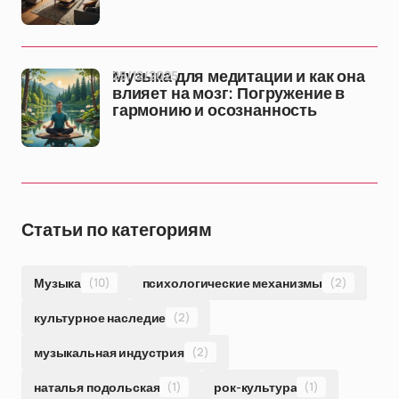
25/12/2025
Музыка для медитации и как она
влияет на мозг: Погружение в
гармонию и осознанность
Статьи по категориям
Музыка
(10)
психологические механизмы
(2)
культурное наследие
(2)
музыкальная индустрия
(2)
наталья подольская
(1)
рок-культура
(1)