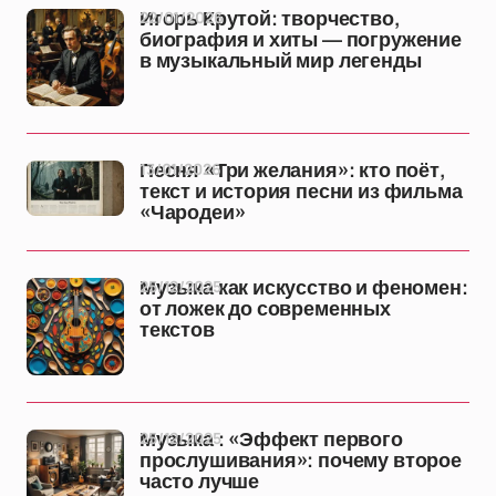
22/01/2026
Игорь Крутой: творчество,
биография и хиты — погружение
в музыкальный мир легенды
13/01/2026
Песня «Три желания»: кто поёт,
текст и история песни из фильма
«Чародеи»
25/12/2025
Музыка как искусство и феномен:
от ложек до современных
текстов
25/12/2025
Музыка : «Эффект первого
прослушивания»: почему второе
часто лучше