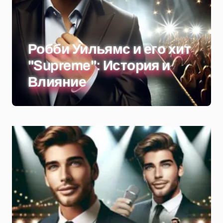
Робби Уильямс и его хит
"Supreme": История и
Влияние