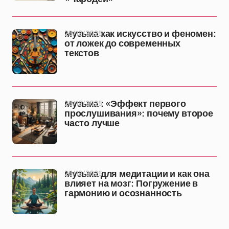
25/12/2025
Музыка как искусство и феномен:
от ложек до современных
текстов
25/12/2025
Музыка : «Эффект первого
прослушивания»: почему второе
часто лучше
25/12/2025
Музыка для медитации и как она
влияет на мозг: Погружение в
гармонию и осознанность