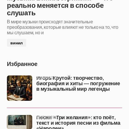
реально меняется в способе
слушать
В мире музыки происходят значительные
преобразования, которые влияют не только на то, что
мы слушаем, но и
винил
Избранное
22/01/2026
Игорь Крутой: творчество,
биография и хиты — погружение
в музыкальный мир легенды
13/01/2026
Песня «Три желания»: кто поёт,
текст и история песни из фильма
«Чародеи»