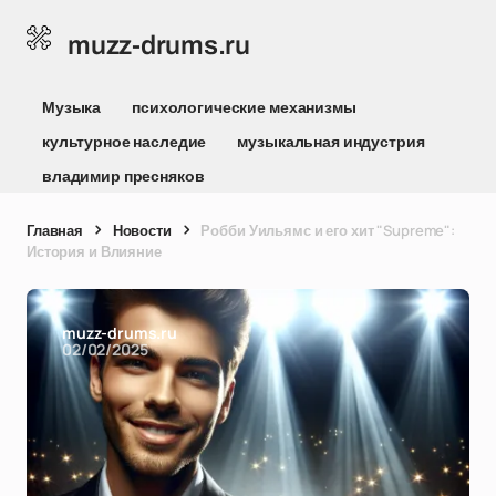
muzz-drums.ru
Музыка
психологические механизмы
культурное наследие
музыкальная индустрия
владимир пресняков
Главная
Новости
Робби Уильямс и его хит "Supreme":
История и Влияние
muzz-drums.ru
02/02/2025