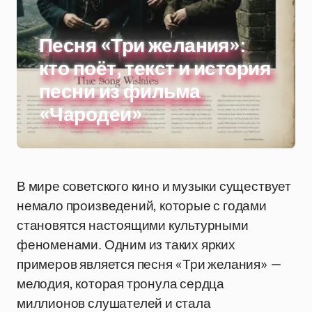
Песня «Три желания»:
кто поёт, текст и история
песни из фильма
«Чародеи»
В мире советского кино и музыки существует
немало произведений, которые с годами
становятся настоящими культурными
феноменами. Одним из таких ярких
примеров является песня «Три желания» —
мелодия, которая тронула сердца
миллионов слушателей и стала