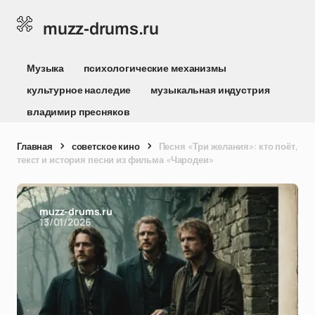
muzz-drums.ru
Музыка
психологические механизмы
культурное наследие
музыкальная индустрия
владимир пресняков
Главная
советское кино
Песня «Три желания»: кто поёт,
текст и история песни из фильма «Чародеи»
muzz-drums.ru
13/01/2026