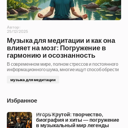
Автор:
25/12/2025
Музыка для медитации и как она
влияет на мозг: Погружение в
гармонию и осознанность
В современном мире, полном стрессов и постоянного
информационного шума, многие ищут способ обрести
музыка для медитации
Избранное
22/01/2026
Игорь Крутой: творчество,
биография и хиты — погружение
в музыкальный мир легенды