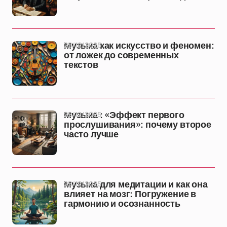
25/12/2025
Музыка как искусство и феномен:
от ложек до современных
текстов
25/12/2025
Музыка : «Эффект первого
прослушивания»: почему второе
часто лучше
25/12/2025
Музыка для медитации и как она
влияет на мозг: Погружение в
гармонию и осознанность