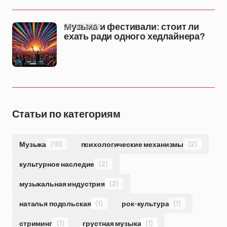
25/12/2025
Музыка и фестивали: стоит ли
ехать ради одного хедлайнера?
Статьи по категориям
Музыка
(10)
психологические механизмы
(2)
культурное наследие
(2)
музыкальная индустрия
(2)
наталья подольская
(1)
рок-культура
(1)
стриминг
(1)
грустная музыка
(1)