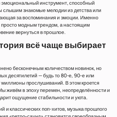
ый эмоциональный инструмент, способный
мы слышим знакомые мелодии из детства или
ечающая за воспоминания и эмоции. Именно
е просто модным трендом, а настоящим
вение вернуться в прошлое.
тория всё чаще выбирает
нено бесконечным количеством новинок, но
х десятилетий — будь то 80-е, 90-е или
т миллионы прослушиваний. В этом кроется
Мы живём в эпоху перемен, неопределённости и
дарит ощущение стабильности и уюта.
гий и классических поп-хитов, музыка прошлого
ления «ретро-саунд» становится своеобразным