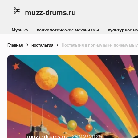
muzz-drums.ru
Музыка
психологические механизмы
культурное н
Главная
ностальгия
Ностальгия в поп-музыке: почему мы 
muzz-drums.ru
25/12/2025