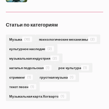
Статьи по категориям
Музыка
(10)
психологические механизмы
(2)
культурное наследие
(2)
музыкальная индустрия
(2)
наталья подольская
(1)
рок-культура
(1)
стриминг
(1)
грустная музыка
(1)
текст песен
(1)
Музыкальная карта Хогвартс
(1)