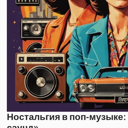
Ностальгия в поп-музыке:
саунд»