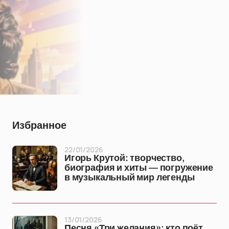
Избранное
22/01/2026
Игорь Крутой: творчество,
биография и хиты — погружение
в музыкальный мир легенды
13/01/2026
Песня «Три желания»: кто поёт,