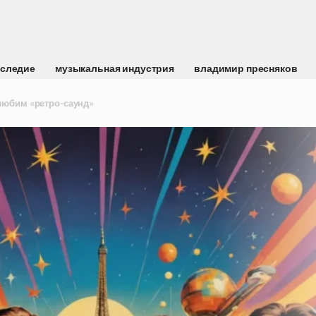
аследие
музыкальная индустрия
владимир пресняков
любим «ретро-саунд»