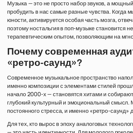
Музыка — это не просто набор звуков, а мощн
пробудить в нас самые разные чувства. Когда 
юности, активируется особая часть мозга, отв
поэтому ностальгия в поп-музыке становится н
терапевтическим опытом, позволяющим на мгно
Почему современная ауди
«ретро-саунд»?
Современное музыкальное пространство напол
именно композиции с элементами стилей прошлы
начало 2000-х — становятся хитами и собираю
глубокий культурный и эмоциональный смысл. 
постоянного стресса, и именно «ретро-саунд» 
Для тех, кто вырос в эпоху аналоговых техноло
— это часть идентичности. Для молодого поко